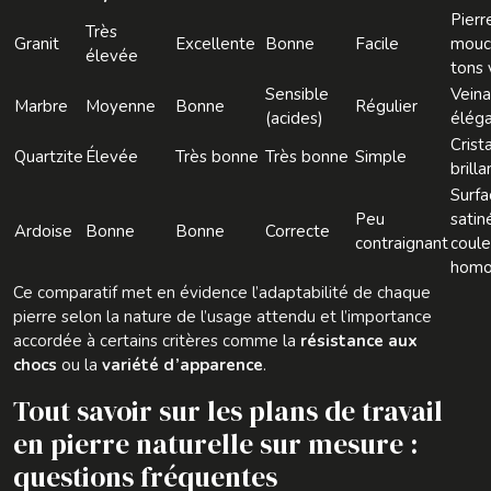
Pierr
Très
Granit
Excellente
Bonne
Facile
mouc
élevée
tons 
Sensible
Vein
Marbre
Moyenne
Bonne
Régulier
(acides)
élég
Crist
Quartzite
Élevée
Très bonne
Très bonne
Simple
brilla
Surfa
Peu
satin
Ardoise
Bonne
Bonne
Correcte
contraignant
coule
homo
Ce comparatif met en évidence l’adaptabilité de chaque
pierre selon la nature de l’usage attendu et l’importance
accordée à certains critères comme la
résistance aux
chocs
ou la
variété d’apparence
.
Tout savoir sur les plans de travail
en pierre naturelle sur mesure :
questions fréquentes