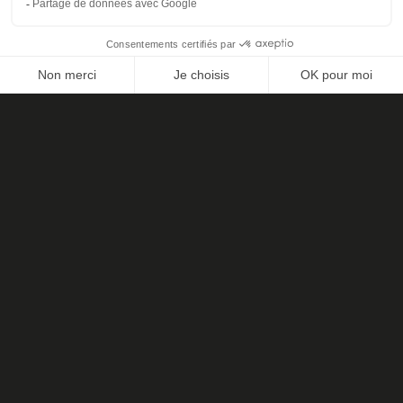
Nos expertises
Cuisine
Salle de bains
Ameublement
Notre savoir-faire
Nos conseils d’experts
Cuisine
Salle de bains
Ameublement
Nous retrouver