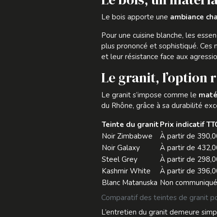
Le bois apporte une
ambiance cha
Pour une cuisine blanche, les ess
plus prononcé et sophistiqué. Ces m
et leur résistance face aux agressi
Le granit, l’option 
Le granit s’impose comme le
matér
du Rhône, grâce à sa durabilité exc
Teinte du granit
Prix indicatif TT
Noir Zimbabwe
À partir de 390,0
Noir Galaxy
À partir de 432,0
Steel Grey
À partir de 298,0
Kashmir White
À partir de 396,0
Blanc Matanuska
Non communiqu
Comparatif des teintes de granit p
L’entretien du granit demeure simpl