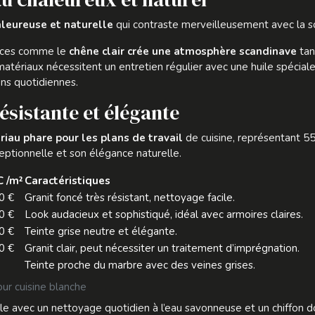
leureuse et naturelle
qui contraste merveilleusement avec la so
ences comme le
chêne clair crée une atmosphère scandinave
tan
atériaux nécessitent un entretien régulier avec une huile spéciale
ons quotidiennes.
résistante et élégante
iau phare pour les plans de travail
de cuisine, représentant 5
eptionnelle et son élégance naturelle.
C /m²
Caractéristiques
0 €
Granit foncé très résistant, nettoyage facile.
0 €
Look audacieux et sophistiqué, idéal avec armoires claires.
0 €
Teinte grise neutre et élégante.
0 €
Granit clair, peut nécessiter un traitement d’imprégnation.
é
Teinte proche du marbre avec des veines grises.
our cuisine blanche
e avec un nettoyage quotidien à l’eau savonneuse et un chiffon do